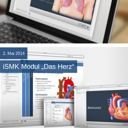
Weiterlesen
→
2. Mai 2014
iSMK Modul „Das Herz“
Weiterlesen
→